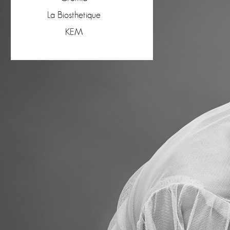
La Biosthetique
KEM