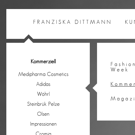
FRANZISKA DITTMANN
KU
Kommerziell
Fashio
Week
Medipharma Cosmetics
Adidas
Kommer
Wöhrl
Magaz
Steinbrük Pelze
Olsen
Impressionen
Cromia